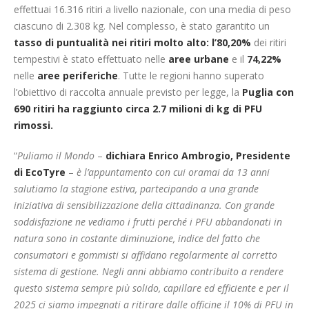
effettuai 16.316 ritiri a livello nazionale, con una media di peso
ciascuno di 2.308 kg. Nel complesso, è stato garantito un
tasso di puntualità nei ritiri molto alto: l’80,20%
dei ritiri
tempestivi è stato effettuato nelle
aree urbane
e il
74,22%
nelle
aree periferiche
. Tutte le regioni hanno superato
l’obiettivo di raccolta annuale previsto per legge, la
Puglia con
690 ritiri ha raggiunto circa 2.7 milioni di kg di PFU
rimossi.
“
Puliamo il Mondo
–
dichiara Enrico Ambrogio, Presidente
di EcoTyre
–
è l’appuntamento con cui oramai da 13 anni
salutiamo la stagione estiva, partecipando a una grande
iniziativa di sensibilizzazione della cittadinanza. Con grande
soddisfazione ne vediamo i frutti perché i PFU abbandonati in
natura sono in costante diminuzione, indice del fatto che
consumatori e gommisti si affidano regolarmente al corretto
sistema di gestione. Negli anni abbiamo contribuito a rendere
questo sistema sempre più solido, capillare ed efficiente e per il
2025 ci siamo impegnati a ritirare dalle officine il 10% di PFU in