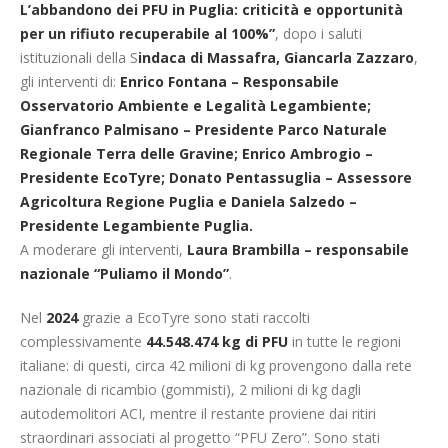
L’abbandono dei PFU in Puglia: criticità e opportunità
per un rifiuto recuperabile al 100%”
, dopo i saluti
istituzionali della S
indaca di Massafra, Giancarla Zazzaro
,
gli interventi di:
Enrico Fontana – Responsabile
Osservatorio Ambiente e Legalità Legambiente;
Gianfranco Palmisano – Presidente Parco Naturale
Regionale Terra delle Gravine; Enrico Ambrogio –
Presidente EcoTyre; Donato Pentassuglia – Assessore
Agricoltura Regione Puglia e Daniela Salzedo –
Presidente Legambiente Puglia.
A moderare gli interventi,
Laura Brambilla – responsabile
nazionale “Puliamo il Mondo”
.
Nel
2024
grazie a EcoTyre sono stati raccolti
complessivamente
44.548.474 kg di PFU
in tutte le regioni
italiane: di questi, circa 42 milioni di kg provengono dalla rete
nazionale di ricambio (gommisti), 2 milioni di kg dagli
autodemolitori ACI, mentre il restante proviene dai ritiri
straordinari associati al progetto “PFU Zero”. Sono stati