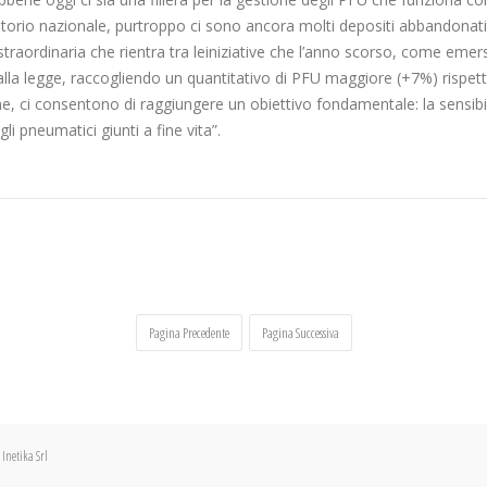
itorio nazionale, purtroppo ci sono ancora molti depositi abbandonati di 
straordinaria che rientra tra leiniziative che l’anno scorso, come eme
alla legge, raccogliendo un quantitativo di PFU maggiore (+7%) rispe
 ci consentono di raggiungere un obiettivo fondamentale: la sensibil
li pneumatici giunti a fine vita”.
Pagina Precedente
Pagina Successiva
Inetika Srl