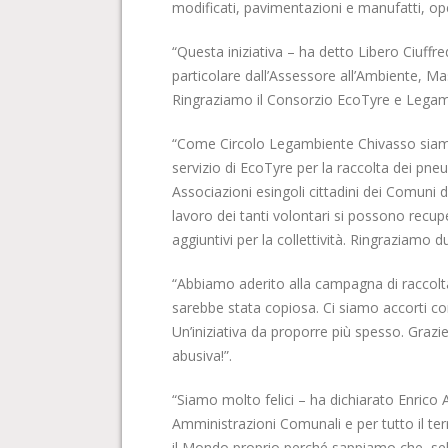
modificati, pavimentazioni e manufatti, opere
“Questa iniziativa – ha detto Libero Ciuffr
particolare dall’Assessore all’Ambiente, Mass
Ringraziamo il Consorzio EcoTyre e Legamb
“Come Circolo Legambiente Chivasso siamo 
servizio di EcoTyre per la raccolta dei pne
Associazioni esingoli cittadini dei Comuni 
lavoro dei tanti volontari si possono recu
aggiuntivi per la collettività. Ringraziam
“Abbiamo aderito alla campagna di raccol
sarebbe stata copiosa. Ci siamo accorti co
Un’iniziativa da proporre più spesso. Grazi
abusiva!”.
“Siamo molto felici – ha dichiarato Enrico 
Amministrazioni Comunali e per tutto il ter
il Mondo proprio perché sappiamo che, seb