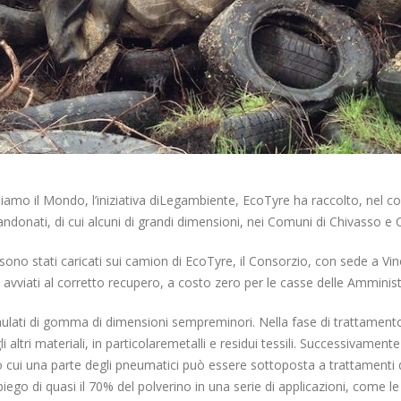
uliamo il Mondo, l’iniziativa diLegambiente, EcoTyre ha raccolto, nel cor
donati, di cui alcuni di grandi dimensioni, nei Comuni di Chivasso e
uti sono stati caricati sui camion di EcoTyre, il Consorzio, con sede a V
tti avviati al corretto recupero, a costo zero per le casse delle Ammini
ulati di gomma di dimensioni sempreminori. Nella fase di trattamento, g
ltri materiali, in particolaremetalli e residui tessili. Successivamente 
erso cui una parte degli pneumatici può essere sottoposta a trattamenti d
mpiego di quasi il 70% del polverino in una serie di applicazioni, come le