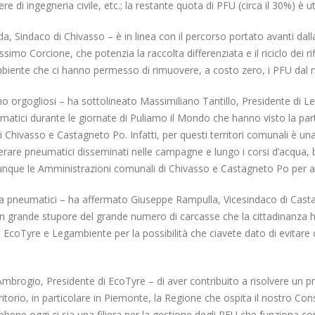
 di ingegneria civile, etc.; la restante quota di PFU (circa il 30%) è uti
eda, Sindaco di Chivasso – è in linea con il percorso portato avanti d
imo Corcione, che potenzia la raccolta differenziata e il riciclo dei rif
iente che ci hanno permesso di rimuovere, a costo zero, i PFU dal no
orgogliosi – ha sottolineato Massimiliano Tantillo, Presidente di Le
umatici durante le giornate di Puliamo il Mondo che hanno visto la par
di Chivasso e Castagneto Po. Infatti, per questi territori comunali è u
perare pneumatici disseminati nelle campagne e lungo i corsi d’acqua, 
o dunque le Amministrazioni comunali di Chivasso e Castagneto Po per a
ta pneumatici – ha affermato Giuseppe Rampulla, Vicesindaco di Cast
n grande stupore del grande numero di carcasse che la cittadinanza ha
e EcoTyre e Legambiente per la possibilità che ciavete dato di evitare
Ambrogio, Presidente di EcoTyre – di aver contribuito a risolvere un p
ritorio, in particolare in Piemonte, la Regione che ospita il nostro Co
bene oggi ci sia una filiera per la gestione degli PFU che funziona 