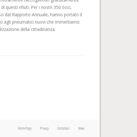
questi rifiuti. Per i nostri 350 Soci,
rso dal Rapporto Annuale, hanno portato il
tto agli pneumatici nuovi che immettiamo
izzazione della cittadinanza
Home Page
Privacy
Contattaci
News