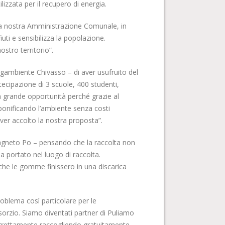
lizzata per il recupero di energia.
alla nostra Amministrazione Comunale, in
iuti e sensibilizza la popolazione.
stro territorio”.
gambiente Chivasso – di aver usufruito del
tecipazione di 3 scuole, 400 studenti,
na grande opportunità perché grazie al
bonificando l’ambiente senza costi
ver accolto la nostra proposta”.
agneto Po – pensando che la raccolta non
 portato nel luogo di raccolta.
 che le gomme finissero in una discarica
roblema così particolare per le
nsorzio. Siamo diventati partner di Puliamo
correttamente raccogliendo gratuitamente