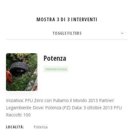
MOSTRA 3 DI 3 INTERVENTI
Cerca
TOGGLE FILTERS
N. PER PAGINA
5
ORDINA PER
Data
ORDINA
Potenza
Intervento Concluso
Iniziativa: PFU Zero con Puliamo il Mondo 2013 Partner:
Legambiente Dove: Potenza (PZ) Data: 3 ottobre 2013 PFU
Raccolti: 100
LOCALITÀ:
Potenza