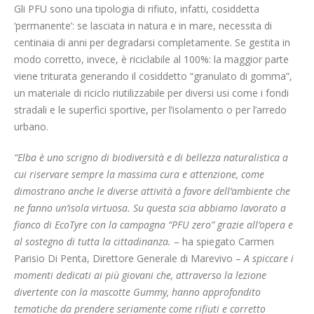
Gli PFU sono una tipologia di rifiuto, infatti, cosiddetta
‘permanente’: se lasciata in natura e in mare, necessita di
centinaia di anni per degradarsi completamente. Se gestita in
modo corretto, invece, è riciclabile al 100%: la maggior parte
viene triturata generando il cosiddetto “granulato di gomma”,
un materiale di riciclo riutilizzabile per diversi usi come i fondi
stradali e le superfici sportive, per l’isolamento o per l’arredo
urbano.
“Elba è uno scrigno di biodiversità e di bellezza naturalistica a
cui riservare sempre la massima cura e attenzione, come
dimostrano anche le diverse attività a favore dell’ambiente che
ne fanno un’isola virtuosa. Su questa scia abbiamo lavorato a
fianco di EcoTyre con la campagna “PFU zero” grazie all’opera e
al sostegno di tutta la cittadinanza.
– ha spiegato Carmen
Parisio Di Penta, Direttore Generale di Marevivo –
A spiccare i
momenti dedicati ai più giovani che, attraverso la lezione
divertente con la mascotte Gummy, hanno approfondito
tematiche da prendere seriamente come rifiuti e corretto