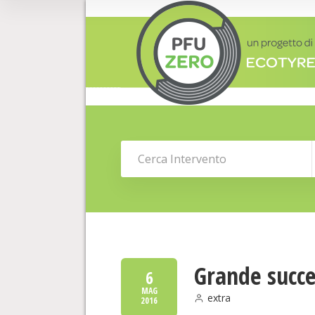
Grande succes
6
MAG
extra
2016