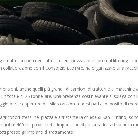
ornata europea dedicata alla sensibilizzazione contro il littering, cioè l
in collaborazione con il Consorzio EcoTyre, ha organizzato una raccol
imensioni, anche quelli più grandi, di camion, di trattori e di macchine
r un totale di 25 tonnellate. Una presenza così rilevante si spiega con 
aggio per le coperture dei silos orizzontali destinati al deposito di merc
gricoltori stessi nel piazzale antistante la chiesa di San Firmino, sono
i (oltre 400 tra produttori e importatori di pneumatici) attivo nella rac
i presso gli impianti di trattamento.