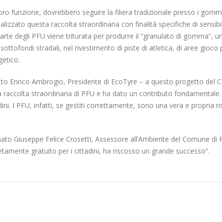
 loro funzione, dovrebbero seguire la filiera tradizionale presso i gommis
izzato questa raccolta straordinaria con finalità specifiche di sensibil
parte degli PFU viene triturata per produrre il “granulato di gomma”, un
i sottofondi stradali, nel rivestimento di piste di atletica, di aree gioc
getico.
o Enrico Ambrogio, Presidente di EcoTyre – a questo progetto del C
lla raccolta straordinaria di PFU e ha dato un contributo fondamentale. 
ttadini. I PFU, infatti, se gestiti correttamente, sono una vera e propri
to Giuseppe Felice Crosetti, Assessore all’Ambiente del Comune di R
letamente gratuito per i cittadini, ha riscosso un grande successo”.